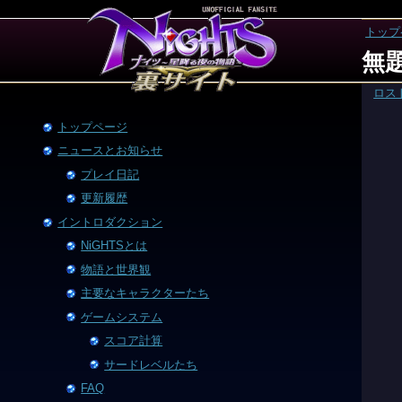
トップ
無
ロス
トップページ
ニュースとお知らせ
プレイ日記
更新履歴
イントロダクション
NiGHTSとは
物語と世界観
主要なキャラクターたち
ゲームシステム
スコア計算
サードレベルたち
FAQ